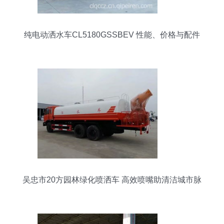
纯电动洒水车CL5180GSSBEV 性能、价格与配件
全解析
吴忠市20方园林绿化喷洒车 高效喷嘴助清洁城市脉
络