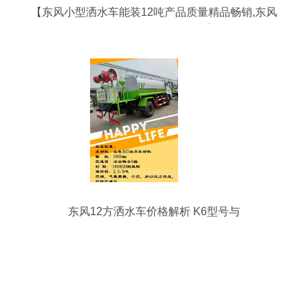
【东风小型洒水车能装12吨产品质量精品畅销,东风
天锦价格,图片,配件厂家】
东风12方洒水车价格解析 K6型号与
CLW5162GSSSZ6车型全面介绍