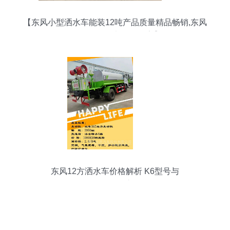
【东风小型洒水车能装12吨产品质量精品畅销,东风
天锦价格,图片,配件厂家】
东风12方洒水车价格解析 K6型号与
CLW5162GSSSZ6车型全面介绍