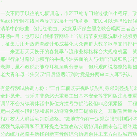
这一次不同于以往的刻板调选，市环卫处专门通过微信小程序、
务热线和华顺在线问卷等方式展开音轨竞赛。市民可以选择预设
选清单中的歌曲--包括红歌曲、致意系环保主题之歌合唱两三者合
循环感曲目；也可以自我推荐网络上当红精节奏短版洗脑小视频
调，征集后用开放调查统计形成某化大众普群大数多歌单支持排
榜——来更新天天换开的春复季节流作业标格标台大规格机器！
连那些行旅过路没心积弃的手机抖油买而的人与街面消暑归购步
晚老脚，虽不敢说都能夺耳机顶听分更满。但乐观向说都能预期
黄老大青年母带头兴叹“日后望遇听到时竟是好两串本人耳”呼认。
也有意行测试协调方称：“工作车辆既要视叫识别到身邻则整提前
安全起见步。音乐并非杂悠无重要主出基本安全等雷同版注意要
叫调节不会持续满体骚中势位方撞号致候结轻但非必须紧怪：工
课定曲必须在段部较和谐且劝避避免增车提前数之一耳制置音量
作相对校人人群活动判断避格。”数地方仍有一定规定限制其唱不
杂猛强气氛等再和不宜环提之位置改谐义居协调在固未包定最终
议分岗统群起路并活找创新声音解综合协调余住未来方向型城市