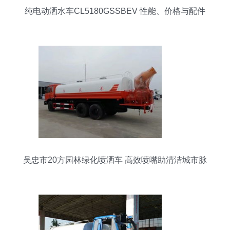
纯电动洒水车CL5180GSSBEV 性能、价格与配件
全解析
吴忠市20方园林绿化喷洒车 高效喷嘴助清洁城市脉
络