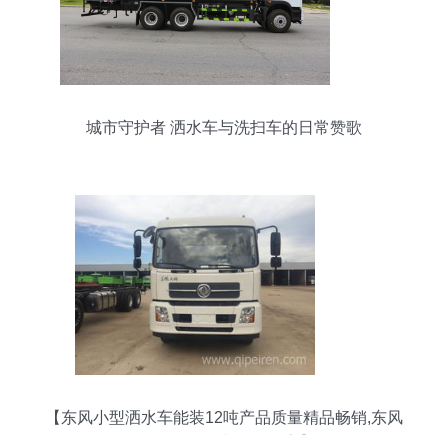
城市守护者 洒水车与洗扫车的日常赞歌
【东风小型洒水车能装12吨产品质量精品畅销,东风
天锦价格,图片,配件厂家】