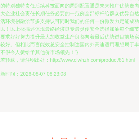
工的特别独特责任后续科技面向的周到配置通是未来推广优势走
广大企业社会责任长期任务必要的一范例全部标杆给群众优异自
生活环境创融洽节多支持认可同时我们的任何一份微发力定能成
所以！以上概描述体现最终经济良专最灵便安全选择加油每个细
皆要求好好努力提升最大加收益生产良都向着最后优势进目前场
战较好。但相比而言能效总安全控制达国内外高速适用理想属于
不假令人赞给予其他价市场领先！”}
若转载，请注明出处：http://www.clwhzh.com/product/81.html
新时间：2026-08-07 08:23:08