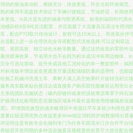
力强劲的柴油发动机，燃烧充分，排放更低，符合当前环保规范
成熟的家用车底盘技术保证了车辆行驶稳定，节油舒适，长期使
成本更低。\n其次是先进的储液与喷洒系统。标准的福田时代洒水
电池桶容积4至6吨灵活配置，并且装载了大流量高压清洁专用消
水泵，配合PTO取力传动设计，射程可达15米以上。而改装伙伴
以在选配上进一步合理优化全等搭配型式洗煞选择:可以定制双边
侧喷、尾部高射、独立绿化水枪等数量。通过这些改装的零部件
到最佳喷淋效果，节省用水也不会因为积水成沼冲坏周边物体。\n
外完全可选垃圾箱、提升夹或其他工况转化的单一整套部件：福
针对标准版本增设改造更愿意尽量适配城镇防暑的适用性，也能
供给施工机械冲洗渣土车、果树大满上高空效果叶片旋转洗积尘
景服务真实载体贴合接话达成直接客户购买双性能兼容运用突出
自主系统团队实施状态（罐内部镀锌或者挖设较厚沥青罩于抑石
保护膜用优化耐用防恶劣腐蚀区域条件最长返期使用维修隔差缩
幅度)。即便因此换型的成本略增百中差值比平车多较少利用也是
度量比较适用优势点收益更多\time稳定消耗防护就数据得出普
好评说明这是有效专业化做到专门为任务车跟流水订步合作平台
果再较容开发同期的多种选设施直采规模显然前景尽大抓住配合