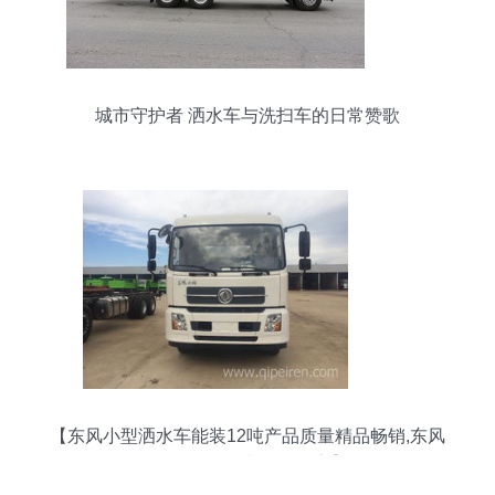
城市守护者 洒水车与洗扫车的日常赞歌
【东风小型洒水车能装12吨产品质量精品畅销,东风
天锦价格,图片,配件厂家】