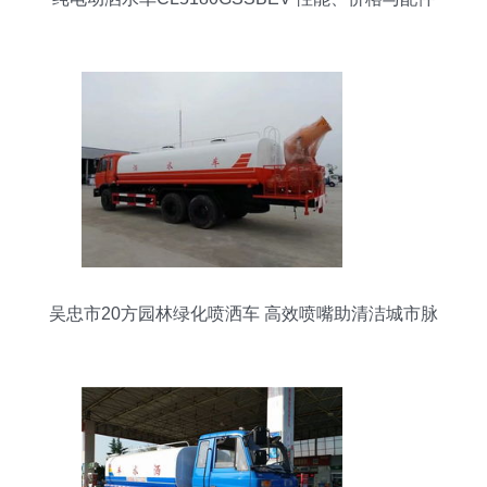
全解析
吴忠市20方园林绿化喷洒车 高效喷嘴助清洁城市脉
络